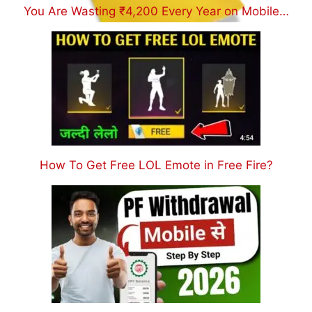
You Are Wasting ₹4,200 Every Year on Mobile…
How To Get Free LOL Emote in Free Fire?