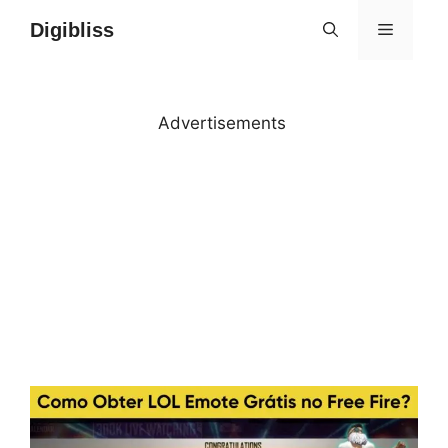
Skip
Digibliss
MENU
to
content
Advertisements